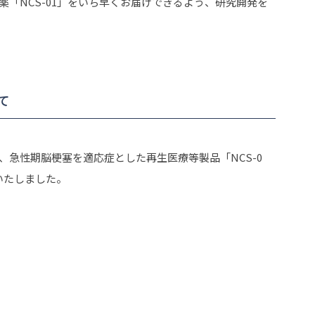
薬「NCS-01」をいち早くお届けできるよう、研究開発を
て
急性期脳梗塞を適応症とした再生医療等製品「NCS-0
いたしました。